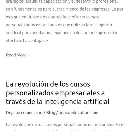
era digital actual, la capacitación y el desarrollo profesional
son fundamentales para el crecimiento de las empresas. Es por
eso que en Hunko nos enorgullece ofrecer cursos
personalizados empresariales que utilizan la inteligencia
artificial para brindar una experiencia de aprendizaje única y
efectiva. La ventaja de
La
Read More »
revolución
de
los
La revolución de los cursos
cursos
personalizados empresariales a
personalizados
través de la inteligencia artificial
empresariales
utilizando
Dejá un comentario
/
Blog
/
hunkoeducation.com
inteligencia
La revolución de los cursos personalizados empresariales En el
artificial