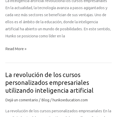
La inteligencia artificial revoluciona los cursos empresariales
solución
En la actualidad, la tecnología avanza a pasos agigantados y
innovadora
cada vez más sectores se benefician de sus ventajas. Uno de
en
ellos es el ámbito de la educación, donde la inteligencia
la
artificial ha abierto un mundo de posibilidades. En este sentido,
capacitación
Hunko se posiciona como líder en la
empresarial.
La
Read More »
inteligencia
artificial
revoluciona
La revolución de los cursos
los
personalizados empresariales
cursos
utilizando inteligencia artificial
empresariales
Dejá un comentario
/
Blog
/
hunkoeducation.com
La revolución de los cursos personalizados empresariales En la