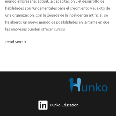
mundo empresarial actual, la capacitación y el desarrollo de
habilidades son fundamentales para el crecimiento y el éxito de
una organización. Con la llegada de la inteligencia artificial, se
ha abierto un nuevo mundo de posibilidades en la forma en que
las empresas pueden ofrecer cursos
La
Read More »
revolución
de
los
cursos
personalizados
empresariales
a
través
de
Hunko Education
la