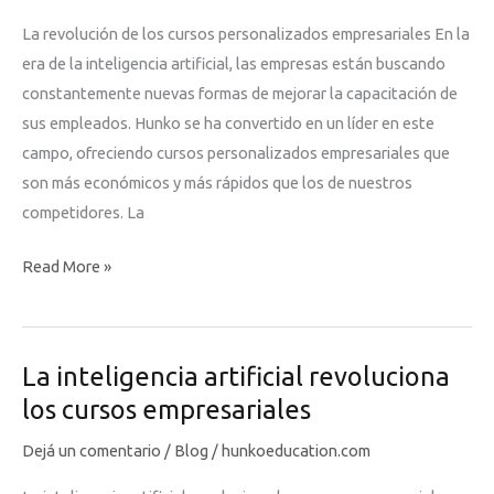
de
La revolución de los cursos personalizados empresariales En la
la
era de la inteligencia artificial, las empresas están buscando
inteligencia
constantemente nuevas formas de mejorar la capacitación de
artificial
sus empleados. Hunko se ha convertido en un líder en este
campo, ofreciendo cursos personalizados empresariales que
son más económicos y más rápidos que los de nuestros
competidores. La
La
Read More »
revolución
de
los
La inteligencia artificial revoluciona
cursos
los cursos empresariales
personalizados
empresariales:
Dejá un comentario
/
Blog
/
hunkoeducation.com
una