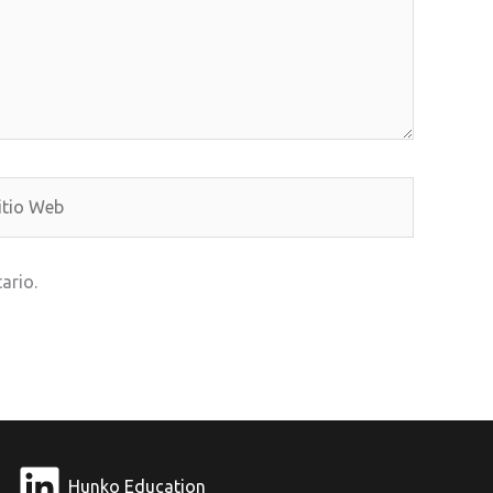
io
b
ario.
Hunko Education